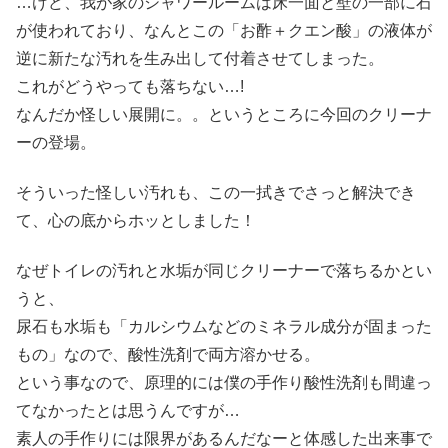
…けど、我が家のシャワールームは床一面と壁の一部に石
が使われており、なんとこの「お酢＋クエン酸」の液体が
逆に新たな汚れを生み出して付着させてしまった。
これがどうやっても落ちない…!
なんだか怪しい展開に。。というところに今回のクリーナ
ーの登場。
そういった怪しい汚れも、この一拭きでさっと解決でき
て、心の底からホッとしました！
なぜトイレの汚れと水垢が同じクリーナーで落ちるかとい
うと、
尿石も水垢も「カルシウムなどのミネラル成分が固まった
もの」なので、酸性洗剤で両方溶かせる。
という事なので、原理的には僕の手作り酸性洗剤も間違っ
てなかったとは思うんですが…
素人の手作りには限界があるんだなーと体感した出来事で