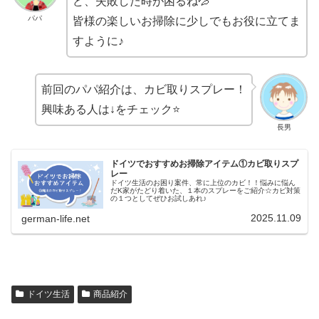
ど、失敗した時が困るね💦
パパ
皆様の楽しいお掃除に少しでもお役に立てま
すように♪
前回のパパ紹介は、カビ取りスプレー！
興味ある人は↓をチェック⭐️
長男
ドイツでおすすめお掃除アイテム①カビ取りスプ
レー
ドイツ生活のお困り案件、常に上位のカビ！！悩みに悩ん
だK家がたどり着いた、１本のスプレーをご紹介☆カビ対策
の１つとしてぜひお試しあれ♪
2025.11.09
german-life.net
ドイツ生活
商品紹介