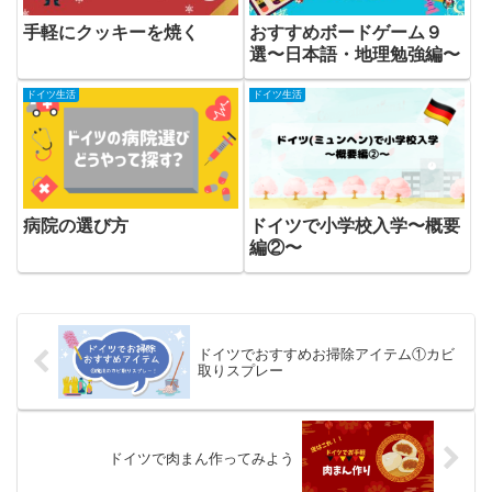
手軽にクッキーを焼く
おすすめボードゲーム９
選〜日本語・地理勉強編〜
ドイツ生活
ドイツ生活
病院の選び方
ドイツで小学校入学〜概要
編②〜
ドイツでおすすめお掃除アイテム①カビ
取りスプレー
ドイツで肉まん作ってみよう