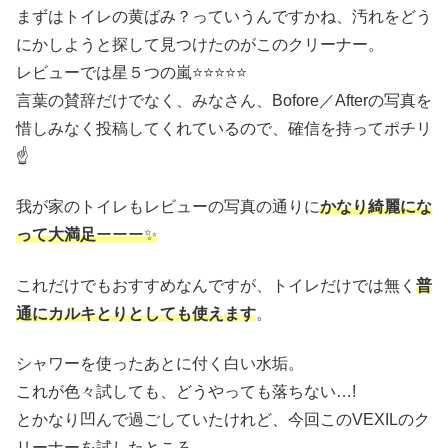
まずはトイレの黄ばみ？っていうんですかね、汚れをどう
にかしようと探して見つけたのがこのクリーナー。
レビューでは星５つの嵐⭐️⭐️⭐️⭐️⭐️
言葉の賛辞だけでなく、みなさん、Bofore／Afterの写真を
惜しみなく投稿してくれているので、確信を持ってポチリ
☝️
我が家のトイレもレビューの写真の通りに
かなり綺麗にな
って大満足
ーーー✨
これだけでもおすすめなんですが、トイレだけでは無く
普
通にカルキとりとしても使えます
。
シャワーを使ったあとに付く白い水垢。
これが色々試しても、どうやっても落ちない…!
とかなり凹んで過ごしていたけれど、今回このVEXILのク
リーナーを試したところ…