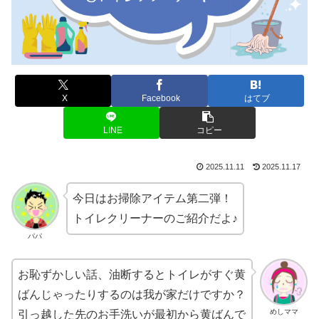
X
Facebook
はてブ
LINE
コピー
2025.11.11
2025.11.17
今日はお掃除アイテム第二弾！
トイレクリーナーのご紹介だよ♪
パパ
お恥ずかしい話、油断するとトイレがすぐ黄
ばんじゃったりするのは我が家だけですか？
めしママ
引っ越した先のお手洗いが最初から黄ばんで