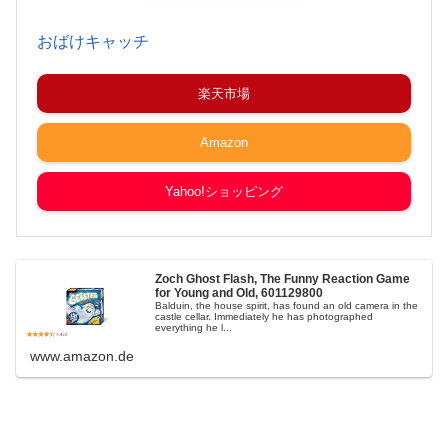
おばけキャッチ
楽天市場
Amazon
Yahoo!ショッピング
Zoch Ghost Flash, The Funny Reaction Game
for Young and Old, 601129800
Balduin, the house spirit, has found an old camera in the
castle cellar. Immediately he has photographed
everything he l...
www.amazon.de