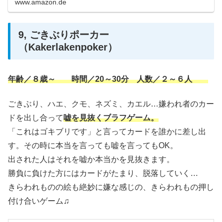
www.amazon.de
9, ごきぶりポーカー
（Kakerlakenpoker）
年齢／８歳～ 時間／20～30分 人数／２～６人
ごきぶり、ハエ、クモ、ネズミ、カエル…嫌われ者のカー
ドを出し合って
嘘を見抜くブラフゲーム。
「これはゴキブリです」と言ってカードを誰かに差し出
す。その時に本当を言っても嘘を言ってもOK。
出された人はそれを嘘か本当かを見抜きます。
勝負に負けた方にはカードがたまり、脱落していく…
きらわれものの絵も絶妙に嫌な感じの、きらわれもの押し
付け合いゲーム♫