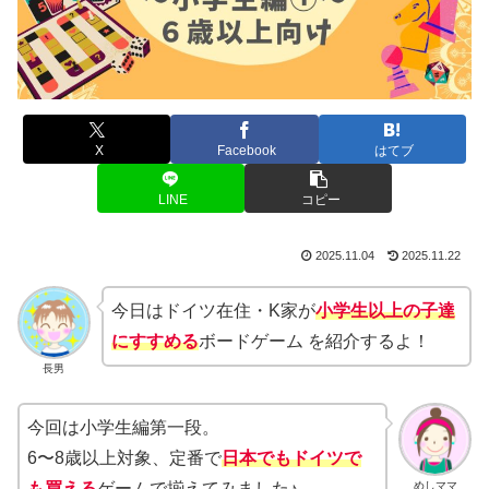
X
Facebook
はてブ
LINE
コピー
2025.11.04
2025.11.22
今日はドイツ在住・K家が
小学生以上の子達
にすすめる
ボードゲーム を紹介するよ！
長男
今回は小学生編第一段。
6〜8歳以上対象、定番で
日本でもドイツで
めしママ
も買える
ゲームで揃えてみました♪