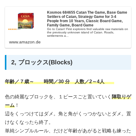
Kosmos 684655 Catan The Game, Base Game
Settlers of Catan, Strategy Game for 3-4
People from 10 Years, Classic Board Game,
Family Game, Board Game
Go to Catan! First explorers find valuable raw materials on
the previously unknown island of Catan. Roads,
settlements a...
www.amazon.de
2, ブロックス(Blocks)
年齢／７歳～ 時間／30 分 人数／2～4人
色の綺麗なブロックを、１ピースごと置いていく
陣取りゲ
ーム
！
辺をくっつけてはダメ。角と角がくっつかないとダメ。置
けなくなったら終了。
単純シンプルルール、だけど年齢があがると戦略も練った