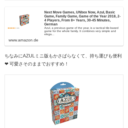
Next Move Games, UNbox Now, Azul, Basic
Game, Family Game, Game of the Year 2018, 2-
4 Players, From 8+ Years, 30-45 Minutes,
German
Azul, a previous game of the year, is a tactical tile-based
game for the whole family. It combines very simple and
elega...
www.amazon.de
ちなみにAZULミニ版もかさばらなくて、持ち運びも便利
❤︎ 可愛さそのままでおすすめ！