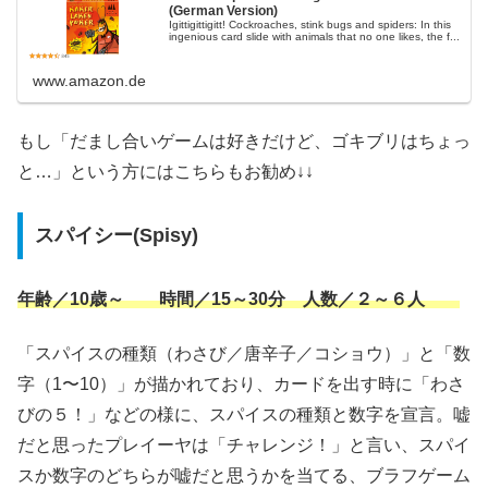
(German Version)
Igittigittigitt! Cockroaches, stink bugs and spiders: In this
ingenious card slide with animals that no one likes, the f...
www.amazon.de
もし「だまし合いゲームは好きだけど、ゴキブリはちょっ
と…」という方にはこちらもお勧め↓↓
スパイシー(Spisy)
年齢／10歳～ 時間／15～30分 人数／２～６人
「スパイスの種類（わさび／唐辛子／コショウ）」と「数
字（1〜10）」が描かれており、カードを出す時に「わさ
びの５！」などの様に、スパイスの種類と数字を宣言。嘘
だと思ったプレイーヤは「チャレンジ！」と言い、スパイ
スか数字のどちらが嘘だと思うかを当てる、ブラフゲーム