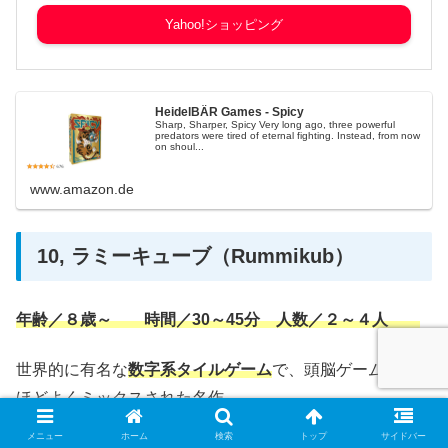
Yahoo!ショッピング
HeidelBÄR Games - Spicy
Sharp, Sharper, Spicy Very long ago, three powerful
predators were tired of eternal fighting. Instead, from now
on shoul...
www.amazon.de
10, ラミーキューブ（Rummikub）
年齢／８歳～ 時間／30～45分 人数／２～４人
世界的に有名な
数字系タイルゲーム
で、頭脳ゲームと運が
ほどよくミックスされた名作。
順番にタイルをテーブルに置き、
数字の列や組み合わせを
メニュー
ホーム
検索
トップ
サイドバー