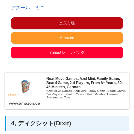
アズール ミニ
楽天市場
Amazon
Yahoo!ショッピング
Next Move Games, Azul Mini, Family Game,
Board Game, 2-4 Players, From 8+ Years, 30-
45 Minutes, German
Next Move Games, Azul Mini, Family Game, Board Game,
2-4 Players, From 8+ Years, 30-45 Minutes, German:
Amazon.de: Toys
www.amazon.de
4, ディクシット(Dixit)