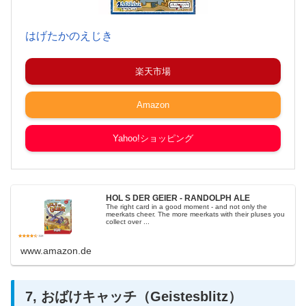
はげたかのえじき
楽天市場
Amazon
Yahoo!ショッピング
HOL S DER GEIER - RANDOLPH ALE
The right card in a good moment - and not only the
meerkats cheer. The more meerkats with their pluses you
collect over ...
www.amazon.de
7, おばけキャッチ（Geistesblitz）