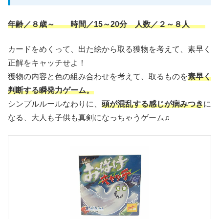
年齢／８歳～ 時間／15～20分 人数／２～８人
カードをめくって、出た絵から取る獲物を考えて、素早く
正解をキャッチせよ！
獲物の内容と色の組み合わせを考えて、取るものを
素早く
判断する瞬発力ゲーム。
シンプルルールなわりに、
頭が混乱する感じが病みつき
に
なる、大人も子供も真剣になっちゃうゲーム♫