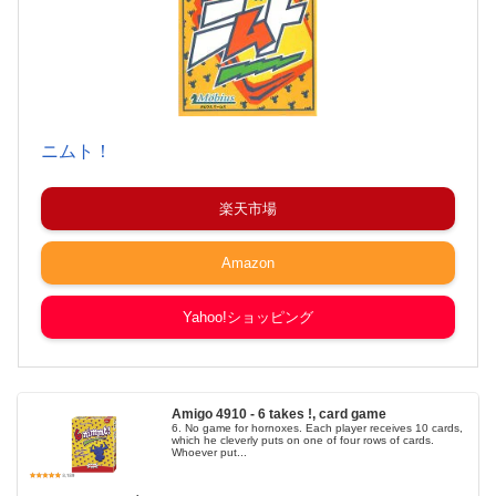
ニムト！
楽天市場
Amazon
Yahoo!ショッピング
Amigo 4910 - 6 takes !, card game
6. No game for hornoxes. Each player receives 10 cards,
which he cleverly puts on one of four rows of cards.
Whoever put...