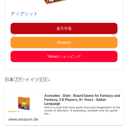
ディグシット
楽天市場
Amazon
Yahoo!ショッピング
日本🇯🇵↑ドイツ🇩🇪↓
Asmodee - Dixit - Board Game for Fantasy and
Fantasy, 3-8 Players, 8+ Years - Italian
Language
Dixit is a card and story game that puts imagination at the
centre of attention. A surprising, sociable and fun game
tha...
www.amazon.de